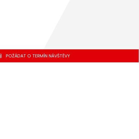
POŽÁDAT O TERMÍN NÁVŠTĚVY
užby MOTRIO
žba
eumatiky
umulátory
matizace
dy
ěrače