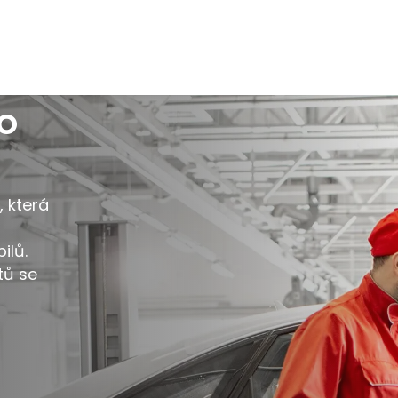
RO
 která
ilů.
tů se