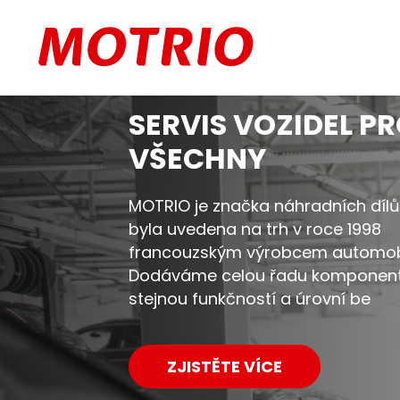
Slide 1 of 1
SERVIS VOZIDEL P
VŠECHNY
MOTRIO je značka náhradních dílů,
byla uvedena na trh v roce 1998
francouzským výrobcem automob
Dodáváme celou řadu komponen
stejnou funkčností a úrovní be
ZJISTĚTE VÍCE