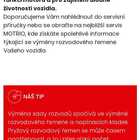
životnosti vozidla.
Doporučujeme Vám nahlédnout do servisní
příručky nebo se obraťte na nejbližší servis
MOTRIO, kde získáte spolehlivé informace
týkající se výměny rozvodového řemene
Vašeho vozidla.
NÁŠ TIP
Výměna sady rozvodů spočívá ve výměně
rozvodového řemene a napínacích kladek.
Pryžový rozvodový řemen se může časem
opotřebovat, a to i přes nízký počet